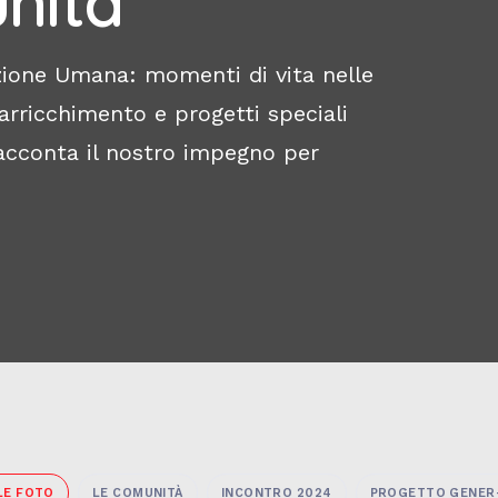
unità
zione Umana: momenti di vita nelle
arricchimento e progetti speciali
racconta il nostro impegno per
LE FOTO
LE COMUNITÀ
INCONTRO 2024
PROGETTO GENER