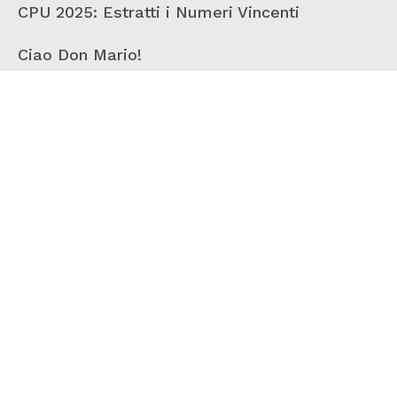
CPU 2025: Estratti i Numeri Vincenti
Ciao Don Mario!
Lettera dalla Segreteria del Vaticano per la
giornata internazionale contro la droga
La nostra Comunità terapeutica offre alla
persona dipendente la possibilità di
riconoscere il proprio problema per
trovare le migliori risposte legate alla
dimensione della cura.
Sostienici!