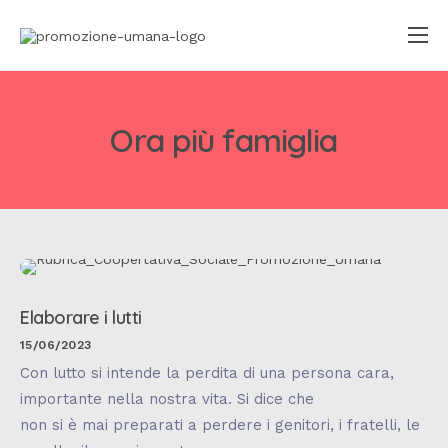
Home
Chi siamo
Ora più famiglia
Il percorso
Centri di ascolto
Le comunità
Progetti
Elaborare i lutti
Rubrica
15/06/2023
Pubblicazioni
Con lutto si intende la perdita di una persona cara,
importante nella nostra vita. Si dice che
Gallery
non si è mai preparati a perdere i genitori, i fratelli, le
Contatti