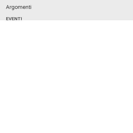
Argomenti
EVENTI
NEWS
PENSACI SU
Don Chino
Don Massimo Bellotti
Guide e Consigli
RUBRICHE
Ora più famiglia
Prudenza
Quel piccolo mondo di ieri
Uncategorized
Articoli recenti
CPU 2025: Estratti i Numeri Vincenti