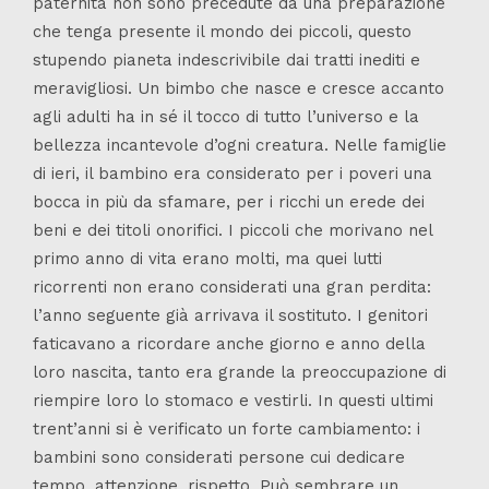
paternità non sono precedute da una preparazione
che tenga presente il mondo dei piccoli, questo
stupendo pianeta indescrivibile dai tratti inediti e
meravigliosi. Un bimbo che nasce e cresce accanto
agli adulti ha in sé il tocco di tutto l’universo e la
bellezza incantevole d’ogni creatura. Nelle famiglie
di ieri, il bambino era considerato per i poveri una
bocca in più da sfamare, per i ricchi un erede dei
beni e dei titoli onorifici. I piccoli che morivano nel
primo anno di vita erano molti, ma quei lutti
ricorrenti non erano considerati una gran perdita:
l’anno seguente già arrivava il sostituto. I genitori
faticavano a ricordare anche giorno e anno della
loro nascita, tanto era grande la preoccupazione di
riempire loro lo stomaco e vestirli. In questi ultimi
trent’anni si è verificato un forte cambiamento: i
bambini sono considerati persone cui dedicare
tempo, attenzione, rispetto. Può sembrare un